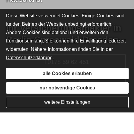
Diese Website verwendet Cookies. Einige Cookies sind
für den Betrieb der Website unbedingt erforderlich.
Ihr Ver­sicherungs­makler in
Andere Cookies sind optional und erweitern den
Berlin-Spreewald-Dresden
Funktionsumfang. Sie können Ihre Einwilligung jederzeit
widerrufen. Nähere Informationen finden Sie in der
Datenschutzerklärung
.
0178 59 62 451
0178 59 62 451
0178 59 62 451
alle Cookies erlauben
Termin ver­ein­baren
Termin ver­ein­baren
Termin ver­ein­baren
nur notwendige Cookies
weitere Einstellungen