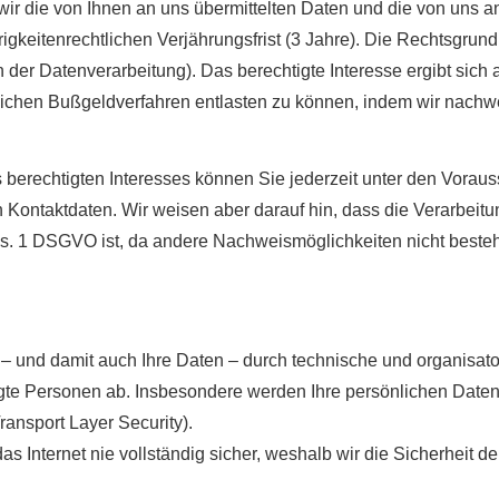
 wir die von Ihnen an uns übermittelten Daten und die von un
keitenrechtlichen Verjährungsfrist (3 Jahre). Die Rechtsgrundla
der Datenverarbeitung). Das berechtigte Interesse ergibt sich 
chen Bußgeldverfahren entlasten zu können, indem wir nachw
s berechtigten Interesses können Sie jederzeit unter den Vora
n Kontaktdaten. Wir weisen aber darauf hin, dass die Verarbeit
bs. 1 DSGVO ist, da andere Nachweismöglichkeiten nicht besteh
– und damit auch Ihre Daten – durch technische und organisat
gte Per­sonen ab. Insbesondere werden Ihre persönlichen Daten 
ansport Layer Security).
s Internet nie vollständig sicher, weshalb wir die Sicherheit d