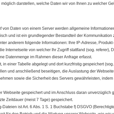
 möglich darstellen, welche Daten wir von Ihnen zu welcher G
uf von Daten von einem Server werden allgemeine Informationen
tisch und ist ein grundlegender Bestandteil der Kommunikation 
ter anderem folgende Informationen: Ihre IP-Adresse, Produkt
e Internetseite von welcher Ihr Zugriff stattfand (sog. referer),
ene Datenmenge im Rahmen dieser Anfrage erfasst.
 in einer Tabelle abgelegt und dort kurzfristig gespeichert (so
llen und anschließend beseitigen, die Auslastung der Webseite 
men sowie die Sicherheit des Servers gewährleisten, indem 
 der Webseite gespeichert und im Anschluss daran unverzüglich 
te Zeitdauer (meist 7 Tage) gespeichert.
-Dateien ist Art. 6 Abs. 1 S. 1 Buchstabe f) DSGVO (Berechtigt
keit für den Betrieb und die Wartung unserer Webseite, wie wir v