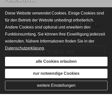
Diese Website verwendet Cookies. Einige Cookies sind
für den Betrieb der Website unbedingt erforderlich.
Ihr Ver­sicherungs­makler in
Andere Cookies sind optional und erweitern den
Berlin-Spreewald-Dresden
Funktionsumfang. Sie können Ihre Einwilligung jederzeit
widerrufen. Nähere Informationen finden Sie in der
Datenschutzerklärung
.
0178 59 62 451
0178 59 62 451
0178 59 62 451
alle Cookies erlauben
Termin ver­ein­baren
Termin ver­ein­baren
Termin ver­ein­baren
nur notwendige Cookies
weitere Einstellungen